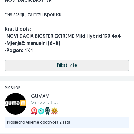
NOVI DACIA BIGSTER
*Na stanju, za brzu isporuku.
Kratki opis:
-NOVI DACIA BIGSTER EXTREME Mild Hybrid 130 4x4
-Mjenjač: manuelni (6+R)
-Pogon:
4X4
-Motor:
turbobenzin 96 kW / 130 KS
-Oprema:
Extreme
Prikaži više
Dodatna oprema uključena u cijeni vozila:
-Paket CITY: (• Upozorenje na mrtvi ugao, • Prednji, zadnji i
PIK SHOP
bočni parkirni senzori; • Multiview kamera (kamera 360°)),
GUMAM
-Električno otvaranje prtljažnika,
Online prije 9 sati
-Rezervni tačak
(sa priborom)
Prosječno vrijeme odgovora 2 sata
Važnija serijska oprema: