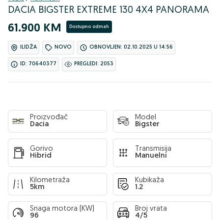
DACIA BIGSTER EXTREME 130 4X4 PANORAMA
61.900 KM
Dostupno odmah
ILIDŽA
NOVO
OBNOVLJEN: 02.10.2025 U 14:56
ID: 70640377
PREGLEDI: 2053
Proizvođač
Model
Dacia
Bigster
Gorivo
Transmisija
Hibrid
Manuelni
Kilometraža
Kubikaža
5km
1.2
Snaga motora (KW)
Broj vrata
96
4/5