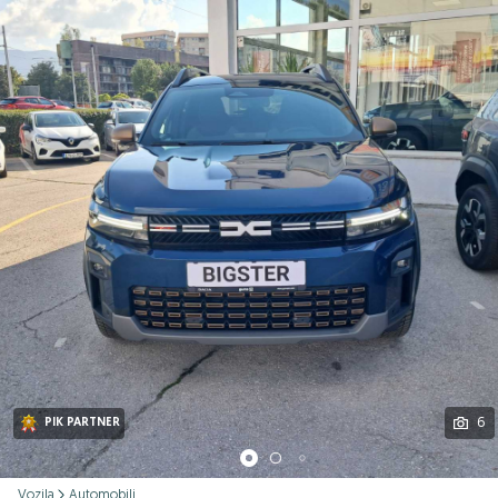
Podijeli
6
PIK PARTNER
Vozila
Automobili