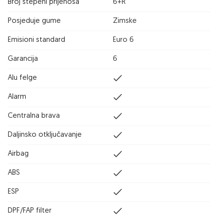
Broj stepeni prijenosa
6+R
Posjeduje gume
Zimske
Emisioni standard
Euro 6
Garancija
6
Alu felge
Alarm
Centralna brava
Daljinsko otključavanje
Airbag
ABS
ESP
DPF/FAP filter