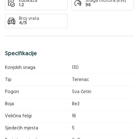
Kubikaža
Snaga motora (KW)
1.2
96
Broj vrata
4/5
Specifikacije
Konjskih snaga
130
Tip
Terenac
Pogon
Sva četiri
Boja
Bež
Veličina felgi
18
Sjedećih mjesta
5