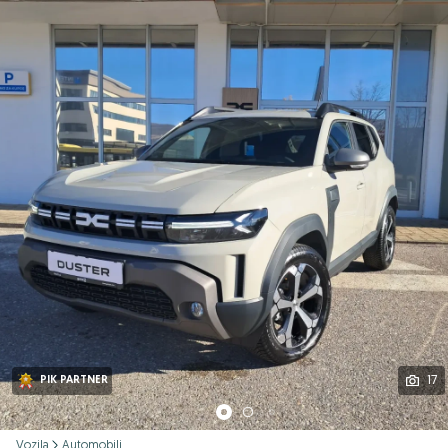
Podijeli
17
PIK PARTNER
Vozila
Automobili