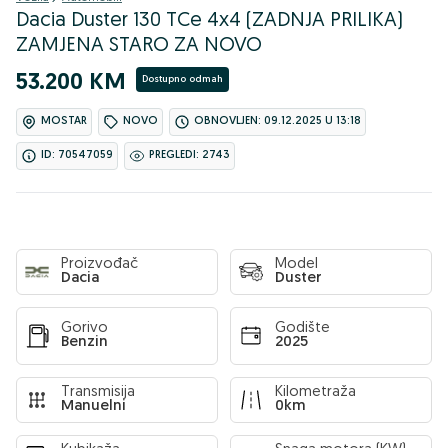
Dacia Duster 130 TCe 4x4 (ZADNJA PRILIKA)
ZAMJENA STARO ZA NOVO
53.200 KM
Dostupno odmah
MOSTAR
NOVO
OBNOVLJEN: 09.12.2025 U 13:18
ID: 70547059
PREGLEDI: 2743
Proizvođač
Model
Dacia
Duster
Gorivo
Godište
Benzin
2025
Transmisija
Kilometraža
Manuelni
0km