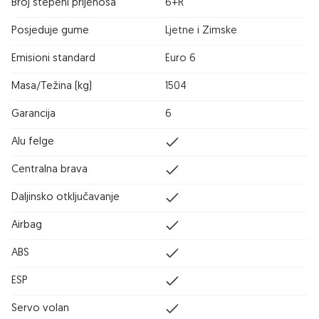
Broj stepeni prijenosa
6+R
Posjeduje gume
Ljetne i Zimske
Emisioni standard
Euro 6
Masa/Težina (kg)
1504
Garancija
6
Alu felge
Centralna brava
Daljinsko otključavanje
Airbag
ABS
ESP
Servo volan