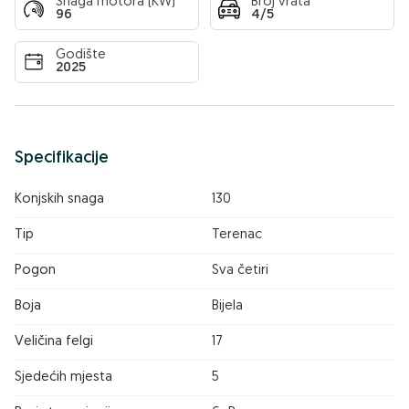
Snaga motora (KW)
Broj vrata
96
4/5
Godište
2025
Specifikacije
Konjskih snaga
130
Tip
Terenac
Pogon
Sva četiri
Boja
Bijela
Veličina felgi
17
Sjedećih mjesta
5