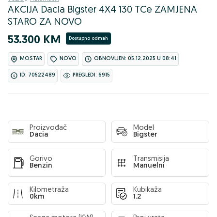
AKCIJA Dacia Bigster 4X4 130 TCe ZAMJENA
STARO ZA NOVO
53.300 KM
Dostupno odmah
MOSTAR
NOVO
OBNOVLJEN: 05.12.2025 U 08:41
ID: 70522489
PREGLEDI: 6915
Proizvođač
Model
Dacia
Bigster
Gorivo
Transmisija
Benzin
Manuelni
Kilometraža
Kubikaža
0km
1.2