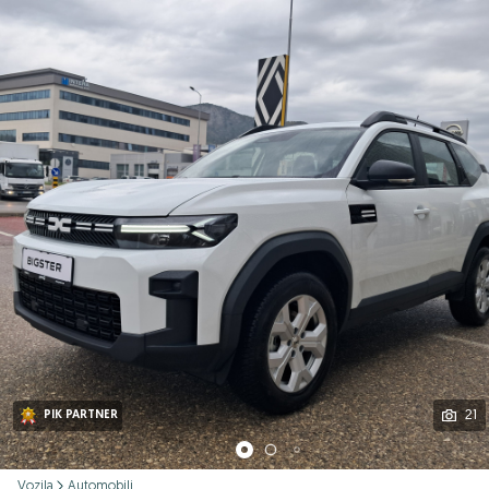
Podijeli
21
PIK PARTNER
Vozila
Automobili