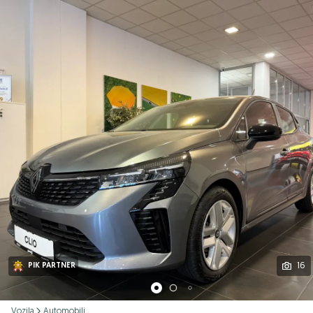
Podijeli
16
PIK PARTNER
Vozila
Automobili