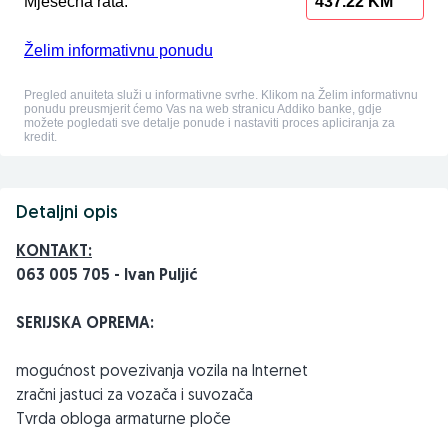
Detaljni opis
KONTAKT:
063 005 705 - Ivan Puljić
SERIJSKA OPREMA:
mogućnost povezivanja vozila na Internet
zračni jastuci za vozača i suvozača
Tvrda obloga armaturne ploče
ISOFIX - sustav za pričvršćivanje dječjih sjedalica na